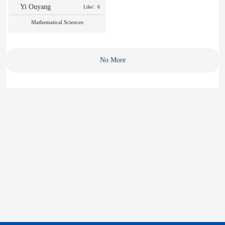
Yi Ouyang
Like：6
Mathematical Sciences
No More