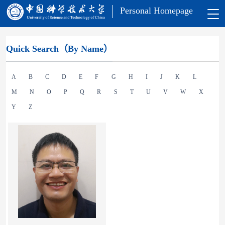
Personal Homepage
Quick Search（By Name）
A
B
C
D
E
F
G
H
I
J
K
L
M
N
O
P
Q
R
S
T
U
V
W
X
Y
Z